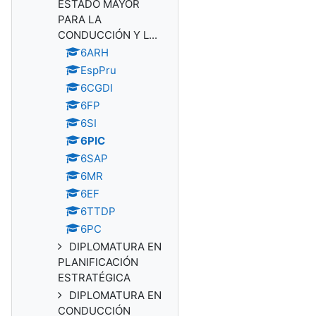
ESTADO MAYOR
PARA LA
CONDUCCIÓN Y L...
6ARH
EspPru
6CGDI
6FP
6SI
6PIC
6SAP
6MR
6EF
6TTDP
6PC
DIPLOMATURA EN
PLANIFICACIÓN
ESTRATÉGICA
DIPLOMATURA EN
CONDUCCIÓN