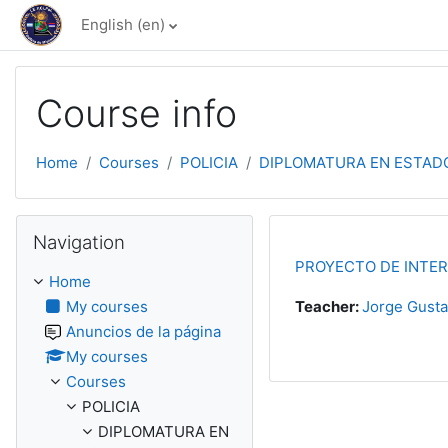
Skip to main content
English ‎(en)‎
Course info
Home
Courses
POLICIA
DIPLOMATURA EN ESTADO
Skip Navigation
Navigation
PROYECTO DE INTER
Home
My courses
Teacher:
Jorge Gust
Anuncios de la página
My courses
Courses
POLICIA
DIPLOMATURA EN